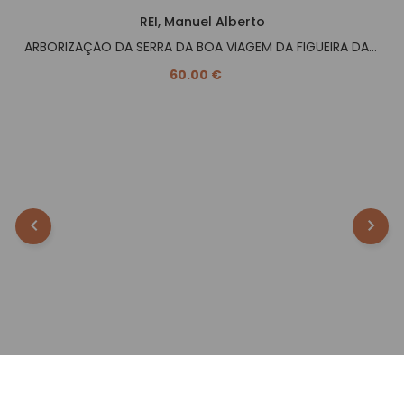
REI, Manuel Alberto
ARBORIZAÇÃO DA SERRA DA BOA VIAGEM DA FIGUEIRA DA FOZ (Subsídeos Para A Sua História). 1911-1924
60.00 €