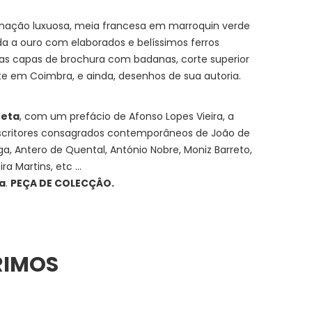
dernação luxuosa, meia francesa em marroquin verde
a a ouro com elaborados e belíssimos ferros
s capas de brochura com badanas, corte superior
te em Coimbra, e ainda, desenhos de sua autoria.
oeta
, com um prefácio de Afonso Lopes Vieira, a
scritores consagrados contemporâneos de João de
a, Antero de Quental, António Nobre, Moniz Barreto,
a Martins, etc ...
da
.
PEÇA DE COLECÇÂO.
RIMOS