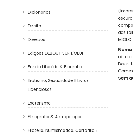
(Impre
Dicionários
escuro
compon
Direito
das fo
Diversos
MIOLO 
Numa 
Edições DEBOUT SUR L'OEUF
obra a
Deus, t
Ensaio Literário & Biografia
Gomes L
Sem dú
Erotismo, Sexualidade E Livros
Licenciosos
Esoterismo
Etnografia & Antropologia
Filatelia, Numismática, Cartofilia E