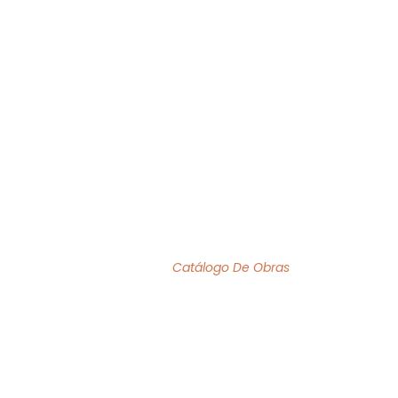
O MÊS
ACERVO
INSTITUCIONAL
BIBLIOFILIA
ACERVO DE OBRAS
Home
/
Catálogo De Obras