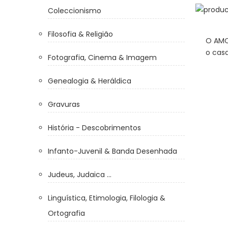
Coleccionismo
o
LEITÃO, António José de Lima
Filosofia & Religião
aio –
IPHIGÈNIA. Tragédia de João
O AMO
ado
Racine.
o cas
Fotografia, Cinema & Imagem
200.00 €
Genealogia & Heráldica
Gravuras
História - Descobrimentos
Infanto-Juvenil & Banda Desenhada
Judeus, Judaica ...
Linguística, Etimologia, Filologia &
Ortografia