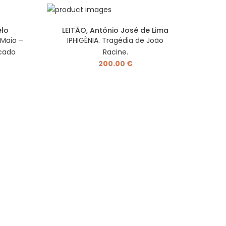
elo
LEITÃO, António José de Lima
 Maio –
IPHIGÈNIA. Tragédia de João
O AM
icado
Racine.
o ca
200.00 €