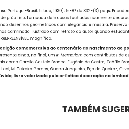
nsa Portugal-Brasil, Lisboa, 1930). In-8º de 332-(3) págs. Enca
 de grão fino. Lombada de 5 casas fechadas ricamente decorad
do desenhos geométricos com elegância e mestria. Preserva a
lhas carminado. Ilustrado com retrato do autor quando estudan
IRREPREENSÍVEL, magnífico.
edição comemorativa do centenário do nascimento do p
presenta ainda, no final, um
In Memoriam
com contributos de e
ais como Camilo Castelo Branco, Eugénio de Castro, Teófilo Brag
eal, M. Teixeira Gomes, Guerra Junqueiro, Eça de Queiroz, Oliveir
vida, livro valorizado pela artística decoração na lomba
TAMBÉM SUGE