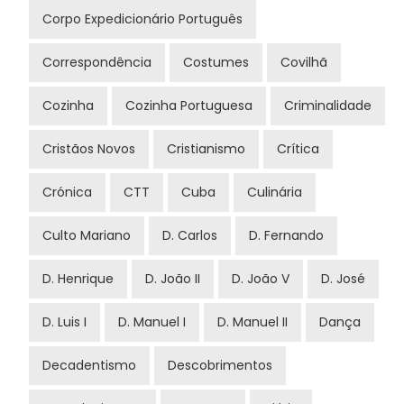
Corpo Expedicionário Português
Correspondência
Costumes
Covilhã
Cozinha
Cozinha Portuguesa
Criminalidade
Cristãos Novos
Cristianismo
Crítica
Crónica
CTT
Cuba
Culinária
Culto Mariano
D. Carlos
D. Fernando
D. Henrique
D. João II
D. João V
D. José
D. Luis I
D. Manuel I
D. Manuel II
Dança
Decadentismo
Descobrimentos