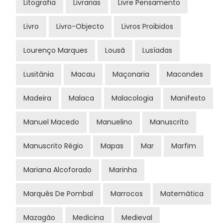
Litografia
Livrarias
Livre Pensamento
Livro
Livro-Objecto
Livros Proibidos
Lourenço Marques
Lousã
Lusíadas
Lusitânia
Macau
Maçonaria
Macondes
Madeira
Malaca
Malacologia
Manifesto
Manuel Macedo
Manuelino
Manuscrito
Manuscrito Régio
Mapas
Mar
Marfim
Mariana Alcoforado
Marinha
Marquês De Pombal
Marrocos
Matemática
Mazagão
Medicina
Medieval