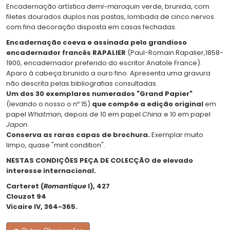
Encadernação artística
demi-maroquin
verde, brunida, com
filetes dourados duplos nas pastas, lombada de cinco nervos
com fina decoração disposta em casas fechadas.
Encadernação coeva e assinada pelo grandioso
encadernador francês RAPALIER
(Paul-Romain Rapalier,1858-
1900, encadernador preferido do escritor Anatole France).
Aparo à cabeça brunido a ouro fino. Apresenta uma gravura
não descrita pelas bibliografias consultadas.
Um dos 30 exemplares numerados "Grand Papier"
(levando o nosso o nº 15)
que compõe a edição original
em
papel
Whatman
, depois de 10 em papel
China
e 10 em papel
Japon
.
Conserva as raras capas de brochura.
Exemplar muito
limpo, quase "mint condition".
NESTAS CONDIÇÕES PEÇA DE COLECÇÃO de elevado
interesse internacional.
Carteret (
Romantique
I), 427
Clouzot 94
Vicaire IV, 364-365.