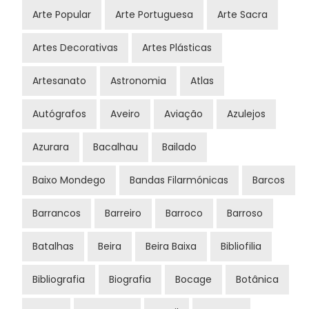
Arte Popular
Arte Portuguesa
Arte Sacra
Artes Decorativas
Artes Plásticas
Artesanato
Astronomia
Atlas
Autógrafos
Aveiro
Aviação
Azulejos
Azurara
Bacalhau
Bailado
Baixo Mondego
Bandas Filarmónicas
Barcos
Barrancos
Barreiro
Barroco
Barroso
Batalhas
Beira
Beira Baixa
Bibliofilia
Bibliografia
Biografia
Bocage
Botânica