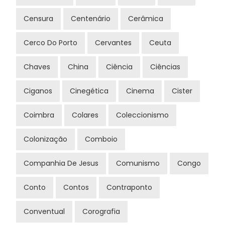
Censura
Centenário
Cerâmica
Cerco Do Porto
Cervantes
Ceuta
Chaves
China
Ciência
Ciências
Ciganos
Cinegética
Cinema
Cister
Coimbra
Colares
Coleccionismo
Colonização
Comboio
Companhia De Jesus
Comunismo
Congo
Conto
Contos
Contraponto
Conventual
Corografia