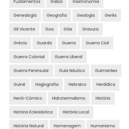
Fuzilamentos
Galiza
Gastronomia
Genealogia
Geografia
Geologia
Gerês
Gil Vicente
Goa
Góis
Gravura
Grécia
Guarda
Guerra
Guerra Civil
Guerra Colonial
Guerra Liberal
Guerra Peninsular
Guia Náutico
Guimarães
Guiné
Hagiografia
Hebraico
Heráldica
Herói-Cómico
Hidrotermalismo
História
História Eclesiástica
História Local
História Natural
Homenagem
Humanismo