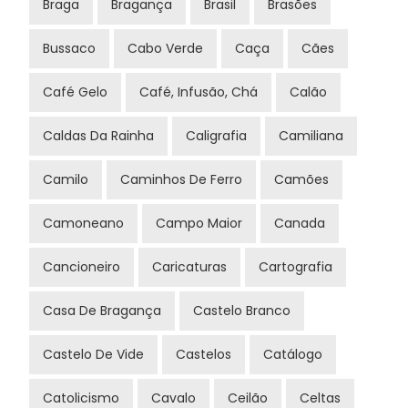
Braga
Bragança
Brasil
Brasões
Bussaco
Cabo Verde
Caça
Cães
Café Gelo
Café, Infusão, Chá
Calão
Caldas Da Rainha
Caligrafia
Camiliana
Camilo
Caminhos De Ferro
Camões
Camoneano
Campo Maior
Canada
Cancioneiro
Caricaturas
Cartografia
Casa De Bragança
Castelo Branco
Castelo De Vide
Castelos
Catálogo
Catolicismo
Cavalo
Ceilão
Celtas