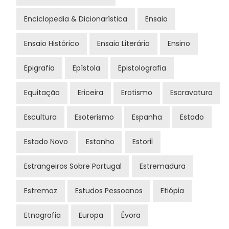
Enciclopedia & Dicionarística
Ensaio
Ensaio Histórico
Ensaio Literário
Ensino
Epigrafia
Epístola
Epistolografia
Equitação
Ericeira
Erotismo
Escravatura
Escultura
Esoterismo
Espanha
Estado
Estado Novo
Estanho
Estoril
Estrangeiros Sobre Portugal
Estremadura
Estremoz
Estudos Pessoanos
Etiópia
Etnografia
Europa
Évora