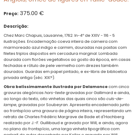
375.00 €
Preço:
Descrição:
Chez Marc Chapuis, Lausanne, 1762. In-4º de XXIV - 116 - 5
ilustrações. Encadernação coeva inteira de carneira com
marmoreado azul indigo e carmim, douradas nas pastas com
filetes triplos dispostos em cercadura marginal. Lombada
dourada com florões vegetativos ao gosto da época, em casas
fechadas e rótulo de pele vermelha com direzes também
dourados. Guardas em papel pintado, e ex-libris de biblioetca
privada antiga (séc. XIX?).
Obra belíssimamente ilustrada por Delamonce
com cinco
gravuras alegóricas
hors-texte
gravadas por Gallimard e ainda,
ao longo do texto, oito vinhetas das quais cinco são
culs-de-
lampe
, gravadas por Soubeyran. Apresenta encadernado junto
ao frontspício uma gravura de página inteira, representando um
retrato de Charles Frédéric Margrave de Bade et d'Hachberg
realizado por J.-F. Guillibaud e gravado por Will, e ainda, agora
no plano do frontspício, uma larga vinheta tipográfica com
portrait
do autor desenhado por Keller e gravado por Will,