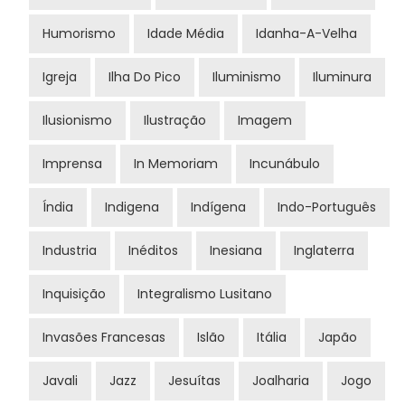
Humorismo
Idade Média
Idanha-A-Velha
Igreja
Ilha Do Pico
Iluminismo
Iluminura
Ilusionismo
Ilustração
Imagem
Imprensa
In Memoriam
Incunábulo
Índia
Indigena
Indígena
Indo-Português
Industria
Inéditos
Inesiana
Inglaterra
Inquisição
Integralismo Lusitano
Invasões Francesas
Islão
Itália
Japão
Javali
Jazz
Jesuítas
Joalharia
Jogo