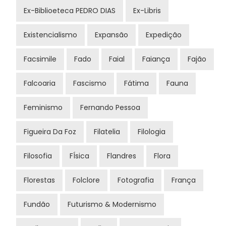
Ex-Biblioeteca PEDRO DIAS
Ex-Libris
Existencialismo
Expansão
Expedição
Facsimile
Fado
Faial
Faiança
Fajão
Falcoaria
Fascismo
Fátima
Fauna
Feminismo
Fernando Pessoa
Figueira Da Foz
Filatelia
Filologia
Filosofia
FÍsica
Flandres
Flora
Florestas
Folclore
Fotografia
França
Fundão
Futurismo & Modernismo