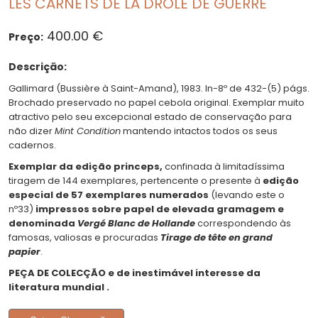
LES CARNETS DE LA DRÔLE DE GUERRE
400.00 €
Preço:
Descrição:
Gallimard (Bussière à Saint-Amand), 1983. In-8º de 432-(5) págs.
Brochado preservado no papel cebola original. Exemplar muito
atractivo pelo seu excepcional estado de conservação para
não dizer
Mint Condition
mantendo intactos todos os seus
cadernos.
Exemplar da edição princeps,
confinada à limitadíssima
tiragem de 144 exemplares, pertencente o presente à
edição
especial de 57 exemplares numerados
(levando este o
nº33)
impressos sobre papel de elevada gramagem e
denominada
Vergé Blanc de Hollande
correspondendo às
famosas, valiosas e procuradas
Tirage de tête en grand
papier
.
PEÇA DE COLECÇÃO e de inestimável interesse da
literatura mundial .