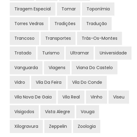
Tiragem Especial
Tomar
Toponímia
Torres Vedras
Tradições
Tradução
Trancoso
Transportes
Trás-Os-Montes
Tratado
Turismo
Ultramar
Universidade
Vanguarda
Viagens
Viana Do Castelo
Vidro
Vila Da Feira
Vila Do Conde
Vila Nova De Gaia
Vila Real
Vinho
Viseu
Visigodos
Vista Alegre
Vouga
Xilogravura
Zeppelin
Zoologia