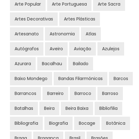
Arte Popular
Arte Portuguesa
Arte Sacra
Artes Decorativas
Artes Plásticas
Artesanato
Astronomia
Atlas
Autógrafos
Aveiro
Aviação
Azulejos
Azurara
Bacalhau
Bailado
Baixo Mondego
Bandas Filarmónicas
Barcos
Barrancos
Barreiro
Barroco
Barroso
Batalhas
Beira
Beira Baixa
Bibliofilia
Bibliografia
Biografia
Bocage
Botânica
Braga
Bragança
Brasil
Brasões