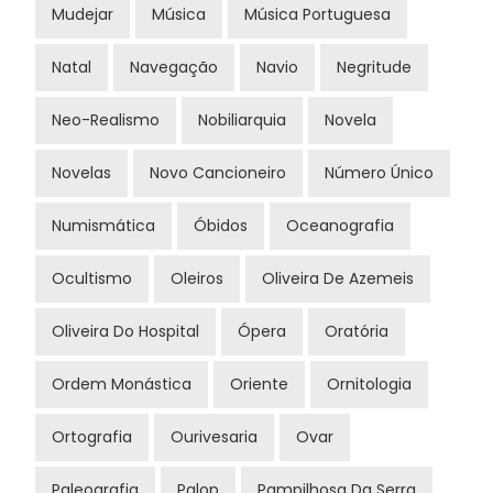
Mudejar
Música
Música Portuguesa
Natal
Navegação
Navio
Negritude
Neo-Realismo
Nobiliarquia
Novela
Novelas
Novo Cancioneiro
Número Único
Numismática
Óbidos
Oceanografia
Ocultismo
Oleiros
Oliveira De Azemeis
Oliveira Do Hospital
Ópera
Oratória
Ordem Monástica
Oriente
Ornitologia
Ortografia
Ourivesaria
Ovar
Paleografia
Palop
Pampilhosa Da Serra