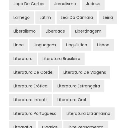
Jogo De Cartas
Jornalismo
Judeus
Lamego
Latim
Leal Da Câmara
Leiria
Liberalismo
Liberdade
Libertinagem
Lince
Linguagem
Linguística
Lisboa
Literatura
Literatura Brasileira
Literatura De Cordel
Literatura De Viagens
Literatura Erótica
Literatura Estrangeira
Literatura Infantil
Literatura Oral
Literatura Portuguesa
Literatura Ultramarina
Litografia
Livrarias
Livre Pensamento