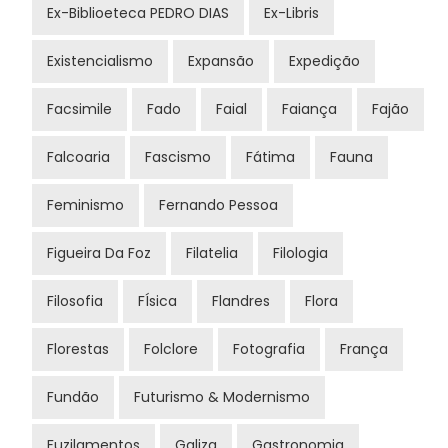
Ex-Biblioeteca PEDRO DIAS
Ex-Libris
Existencialismo
Expansão
Expedição
Facsimile
Fado
Faial
Faiança
Fajão
Falcoaria
Fascismo
Fátima
Fauna
Feminismo
Fernando Pessoa
Figueira Da Foz
Filatelia
Filologia
Filosofia
FÍsica
Flandres
Flora
Florestas
Folclore
Fotografia
França
Fundão
Futurismo & Modernismo
Fuzilamentos
Galiza
Gastronomia