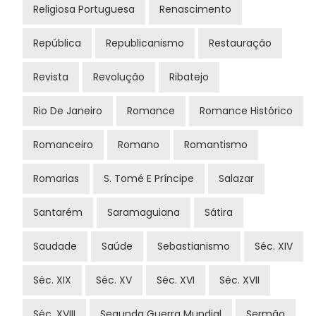
Religiosa Portuguesa
Renascimento
República
Republicanismo
Restauração
Revista
Revolução
Ribatejo
Rio De Janeiro
Romance
Romance Histórico
Romanceiro
Romano
Romantismo
Romarias
S. Tomé E Príncipe
Salazar
Santarém
Saramaguiana
Sátira
Saudade
Saúde
Sebastianismo
Séc. XIV
Séc. XIX
Séc. XV
Séc. XVI
Séc. XVII
Séc. XVIII
Segunda Guerra Mundial
Sermão