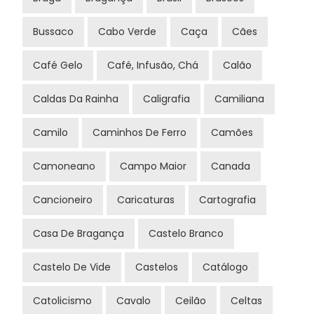
Bussaco
Cabo Verde
Caça
Cães
Café Gelo
Café, Infusão, Chá
Calão
Caldas Da Rainha
Caligrafia
Camiliana
Camilo
Caminhos De Ferro
Camões
Camoneano
Campo Maior
Canada
Cancioneiro
Caricaturas
Cartografia
Casa De Bragança
Castelo Branco
Castelo De Vide
Castelos
Catálogo
Catolicismo
Cavalo
Ceilão
Celtas