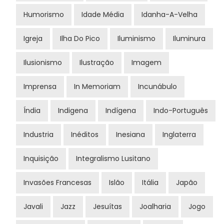
Humorismo
Idade Média
Idanha-A-Velha
Igreja
Ilha Do Pico
Iluminismo
Iluminura
Ilusionismo
Ilustração
Imagem
Imprensa
In Memoriam
Incunábulo
Índia
Indigena
Indígena
Indo-Português
Industria
Inéditos
Inesiana
Inglaterra
Inquisição
Integralismo Lusitano
Invasões Francesas
Islão
Itália
Japão
Javali
Jazz
Jesuítas
Joalharia
Jogo