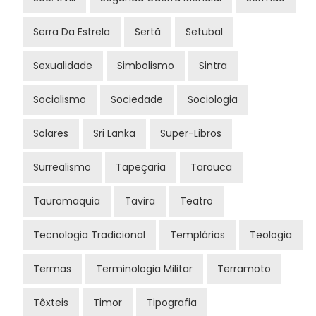
Serra Da Estrela
Sertã
Setubal
Sexualidade
Simbolismo
Sintra
Socialismo
Sociedade
Sociologia
Solares
Sri Lanka
Super-Libros
Surrealismo
Tapeçaria
Tarouca
Tauromaquia
Tavira
Teatro
Tecnologia Tradicional
Templários
Teologia
Termas
Terminologia Militar
Terramoto
Têxteis
Timor
Tipografia