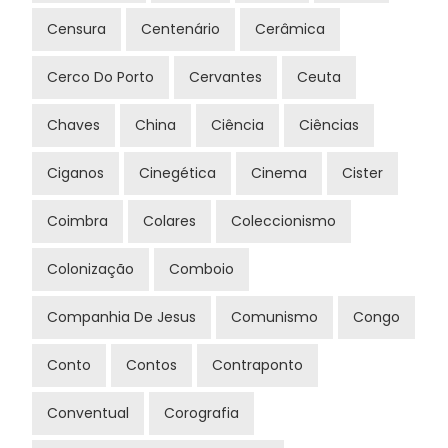
Censura
Centenário
Cerâmica
Cerco Do Porto
Cervantes
Ceuta
Chaves
China
Ciência
Ciências
Ciganos
Cinegética
Cinema
Cister
Coimbra
Colares
Coleccionismo
Colonização
Comboio
Companhia De Jesus
Comunismo
Congo
Conto
Contos
Contraponto
Conventual
Corografia