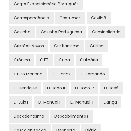
Corpo Expedicionário Português
Correspondência
Costumes
Covilhã
Cozinha
Cozinha Portuguesa
Criminalidade
Cristãos Novos
Cristianismo
Crítica
Crónica
CTT
Cuba
Culinária
Culto Mariano
D. Carlos
D. Fernando
D. Henrique
D. João II
D. João V
D. José
D. Luis I
D. Manuel I
D. Manuel II
Dança
Decadentismo
Descobrimentos
Descolonização
Desporto
Diário