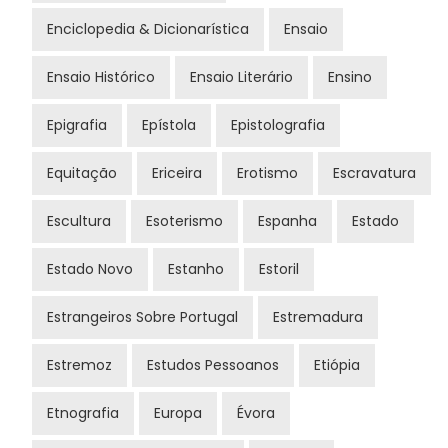
Enciclopedia & Dicionarística
Ensaio
Ensaio Histórico
Ensaio Literário
Ensino
Epigrafia
Epístola
Epistolografia
Equitação
Ericeira
Erotismo
Escravatura
Escultura
Esoterismo
Espanha
Estado
Estado Novo
Estanho
Estoril
Estrangeiros Sobre Portugal
Estremadura
Estremoz
Estudos Pessoanos
Etiópia
Etnografia
Europa
Évora