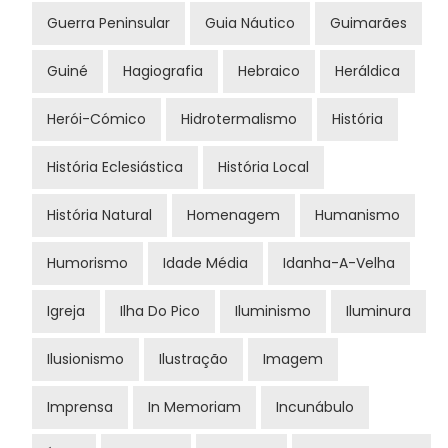
Guerra Peninsular
Guia Náutico
Guimarães
Guiné
Hagiografia
Hebraico
Heráldica
Herói-Cómico
Hidrotermalismo
História
História Eclesiástica
História Local
História Natural
Homenagem
Humanismo
Humorismo
Idade Média
Idanha-A-Velha
Igreja
Ilha Do Pico
Iluminismo
Iluminura
Ilusionismo
Ilustração
Imagem
Imprensa
In Memoriam
Incunábulo