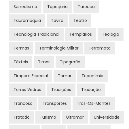
Surrealismo
Tapeçaria
Tarouca
Tauromaquia
Tavira
Teatro
Tecnologia Tradicional
Templários
Teologia
Termas
Terminologia Militar
Terramoto
Têxteis
Timor
Tipografia
Tiragem Especial
Tomar
Toponímia
Torres Vedras
Tradições
Tradução
Trancoso
Transportes
Trás-Os-Montes
Tratado
Turismo
Ultramar
Universidade