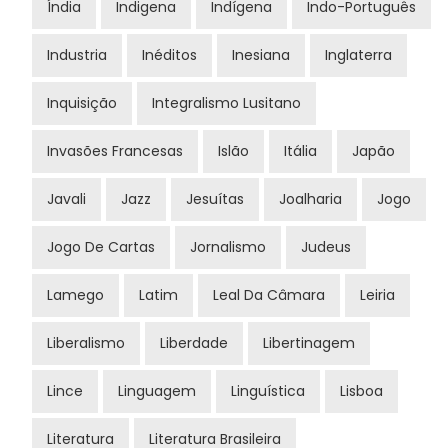
Índia
Indigena
Indígena
Indo-Português
Industria
Inéditos
Inesiana
Inglaterra
Inquisição
Integralismo Lusitano
Invasões Francesas
Islão
Itália
Japão
Javali
Jazz
Jesuítas
Joalharia
Jogo
Jogo De Cartas
Jornalismo
Judeus
Lamego
Latim
Leal Da Câmara
Leiria
Liberalismo
Liberdade
Libertinagem
Lince
Linguagem
Linguística
Lisboa
Literatura
Literatura Brasileira