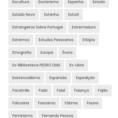
Escultura
Esoterismo
Espanha
Estado
Estado Novo
Estanho
Estoril
Estrangeiros Sobre Portugal
Estremadura
Estremoz
Estudos Pessoanos
Etiópia
Etnografia
Europa
Évora
Ex-Biblioeteca PEDRO DIAS
Ex-Libris
Existencialismo
Expansão
Expedição
Facsimile
Fado
Faial
Faiança
Fajão
Falcoaria
Fascismo
Fátima
Fauna
Feminismo
Fernando Pessoa