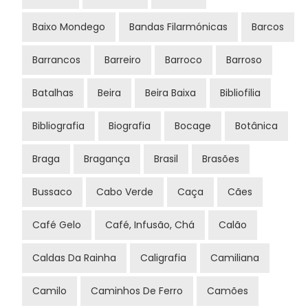
Baixo Mondego
Bandas Filarmónicas
Barcos
Barrancos
Barreiro
Barroco
Barroso
Batalhas
Beira
Beira Baixa
Bibliofilia
Bibliografia
Biografia
Bocage
Botânica
Braga
Bragança
Brasil
Brasões
Bussaco
Cabo Verde
Caça
Cães
Café Gelo
Café, Infusão, Chá
Calão
Caldas Da Rainha
Caligrafia
Camiliana
Camilo
Caminhos De Ferro
Camões