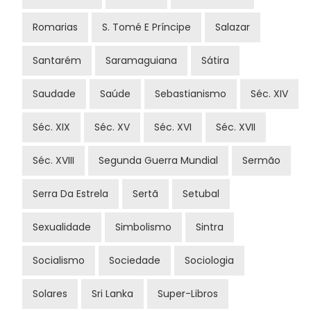
Romarias
S. Tomé E Príncipe
Salazar
Santarém
Saramaguiana
Sátira
Saudade
Saúde
Sebastianismo
Séc. XIV
Séc. XIX
Séc. XV
Séc. XVI
Séc. XVII
Séc. XVIII
Segunda Guerra Mundial
Sermão
Serra Da Estrela
Sertã
Setubal
Sexualidade
Simbolismo
Sintra
Socialismo
Sociedade
Sociologia
Solares
Sri Lanka
Super-Libros