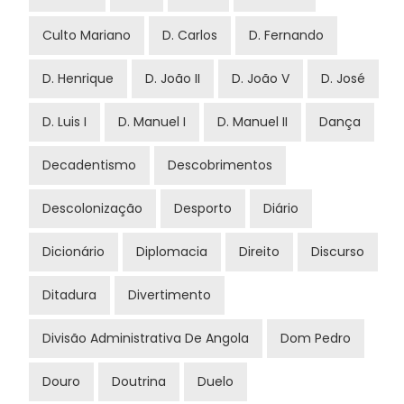
Culto Mariano
D. Carlos
D. Fernando
D. Henrique
D. João II
D. João V
D. José
D. Luis I
D. Manuel I
D. Manuel II
Dança
Decadentismo
Descobrimentos
Descolonização
Desporto
Diário
Dicionário
Diplomacia
Direito
Discurso
Ditadura
Divertimento
Divisão Administrativa De Angola
Dom Pedro
Douro
Doutrina
Duelo