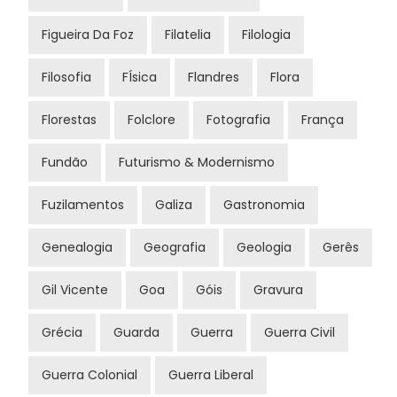
Figueira Da Foz
Filatelia
Filologia
Filosofia
FÍsica
Flandres
Flora
Florestas
Folclore
Fotografia
França
Fundão
Futurismo & Modernismo
Fuzilamentos
Galiza
Gastronomia
Genealogia
Geografia
Geologia
Gerês
Gil Vicente
Goa
Góis
Gravura
Grécia
Guarda
Guerra
Guerra Civil
Guerra Colonial
Guerra Liberal