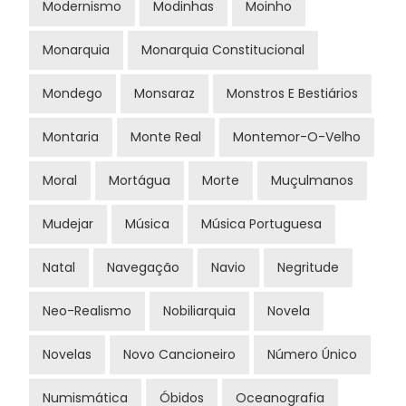
Modernismo
Modinhas
Moinho
Monarquia
Monarquia Constitucional
Mondego
Monsaraz
Monstros E Bestiários
Montaria
Monte Real
Montemor-O-Velho
Moral
Mortágua
Morte
Muçulmanos
Mudejar
Música
Música Portuguesa
Natal
Navegação
Navio
Negritude
Neo-Realismo
Nobiliarquia
Novela
Novelas
Novo Cancioneiro
Número Único
Numismática
Óbidos
Oceanografia