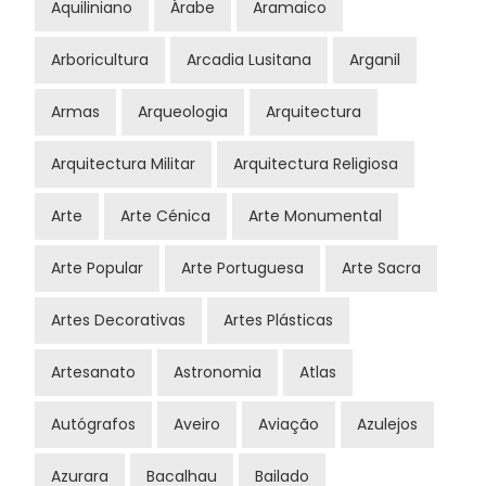
Aquiliniano
Árabe
Aramaico
Arboricultura
Arcadia Lusitana
Arganil
Armas
Arqueologia
Arquitectura
Arquitectura Militar
Arquitectura Religiosa
Arte
Arte Cénica
Arte Monumental
Arte Popular
Arte Portuguesa
Arte Sacra
Artes Decorativas
Artes Plásticas
Artesanato
Astronomia
Atlas
Autógrafos
Aveiro
Aviação
Azulejos
Azurara
Bacalhau
Bailado