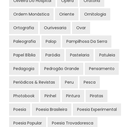
Oliveira Do Hospital
Ópera
Oratória
Ordem Monástica
Oriente
Ornitologia
Ortografia
Ourivesaria
Ovar
Paleografia
Palop
Pampilhosa Da Serra
Papel Bíblia
Paródia
Pastelaria
Patuleia
Pedagogia
Pedrogão Grande
Pensamento
Periódicos & Revistas
Peru
Pesca
Photobook
Pinhel
Pintura
Piratas
Poesia
Poesia Brasileira
Poesia Experimental
Poesia Popular
Poesia Trovadoresca