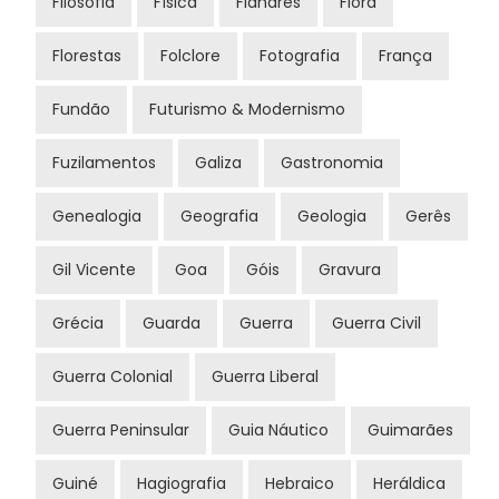
Filosofia
FÍsica
Flandres
Flora
Florestas
Folclore
Fotografia
França
Fundão
Futurismo & Modernismo
Fuzilamentos
Galiza
Gastronomia
Genealogia
Geografia
Geologia
Gerês
Gil Vicente
Goa
Góis
Gravura
Grécia
Guarda
Guerra
Guerra Civil
Guerra Colonial
Guerra Liberal
Guerra Peninsular
Guia Náutico
Guimarães
Guiné
Hagiografia
Hebraico
Heráldica