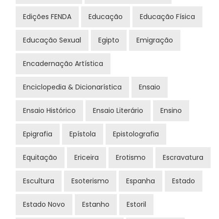
Edições FENDA
Educação
Educação Física
Educação Sexual
Egipto
Emigração
Encadernação Artística
Enciclopedia & Dicionarística
Ensaio
Ensaio Histórico
Ensaio Literário
Ensino
Epigrafia
Epístola
Epistolografia
Equitação
Ericeira
Erotismo
Escravatura
Escultura
Esoterismo
Espanha
Estado
Estado Novo
Estanho
Estoril