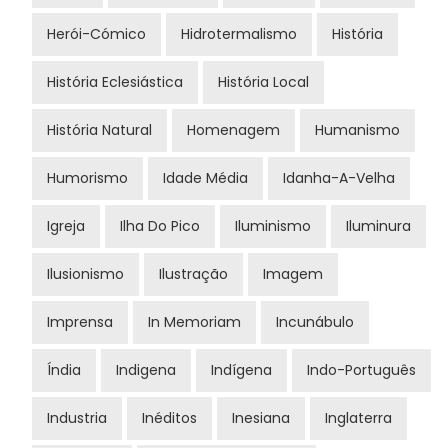
Herói-Cómico
Hidrotermalismo
História
História Eclesiástica
História Local
História Natural
Homenagem
Humanismo
Humorismo
Idade Média
Idanha-A-Velha
Igreja
Ilha Do Pico
Iluminismo
Iluminura
Ilusionismo
Ilustração
Imagem
Imprensa
In Memoriam
Incunábulo
Índia
Indigena
Indígena
Indo-Português
Industria
Inéditos
Inesiana
Inglaterra