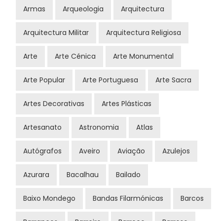
Armas
Arqueologia
Arquitectura
Arquitectura Militar
Arquitectura Religiosa
Arte
Arte Cénica
Arte Monumental
Arte Popular
Arte Portuguesa
Arte Sacra
Artes Decorativas
Artes Plásticas
Artesanato
Astronomia
Atlas
Autógrafos
Aveiro
Aviação
Azulejos
Azurara
Bacalhau
Bailado
Baixo Mondego
Bandas Filarmónicas
Barcos