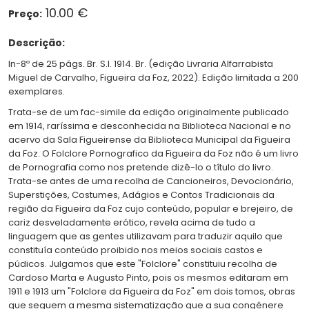
10.00 €
Preço:
Descrição:
In-8º de 25 págs. Br. S.l. 1914. Br. (edição Livraria Alfarrabista
Miguel de Carvalho, Figueira da Foz, 2022). Edição limitada a 200
exemplares.
Trata-se de um fac-simile da edição originalmente publicado
em 1914, raríssima e desconhecida na Biblioteca Nacional e no
acervo da Sala Figueirense da Biblioteca Municipal da Figueira
da Foz. O
Folclore Pornografico da Figueira da Foz
não é um livro
de Pornografia como nos pretende dizê-lo o título do livro.
Trata-se antes de uma recolha de Cancioneiros, Devocionário,
Superstições, Costumes, Adágios e Contos Tradicionais da
região da Figueira da Foz cujo conteúdo, popular e brejeiro, de
cariz desveladamente erótico, revela acima de tudo a
linguagem que as gentes utilizavam para traduzir aquilo que
constituía conteúdo proibido nos meios sociais castos e
púdicos. Julgamos que este "Folclore" constituiu recolha de
Cardoso Marta e Augusto Pinto, pois os mesmos editaram em
1911 e 1913 um "Folclore da Figueira da Foz" em dois tomos, obras
que seguem a mesma sistematização que a sua congénere