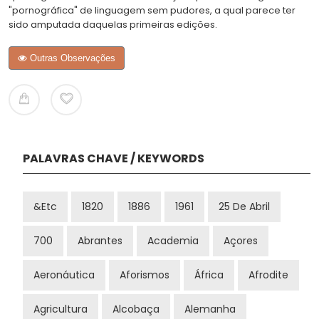
"pornográfica" de linguagem sem pudores, a qual parece ter
sido amputada daquelas primeiras edições.
Outras Observações
PALAVRAS CHAVE / KEYWORDS
&etc
1820
1886
1961
25 De Abril
700
Abrantes
Academia
Açores
Aeronáutica
Aforismos
África
Afrodite
Agricultura
Alcobaça
Alemanha