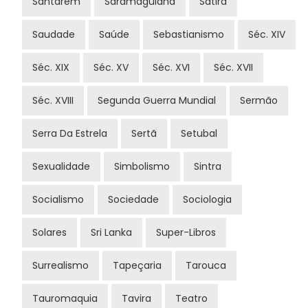
Santarém
Saramaguiana
Sátira
Saudade
Saúde
Sebastianismo
Séc. XIV
Séc. XIX
Séc. XV
Séc. XVI
Séc. XVII
Séc. XVIII
Segunda Guerra Mundial
Sermão
Serra Da Estrela
Sertã
Setubal
Sexualidade
Simbolismo
Sintra
Socialismo
Sociedade
Sociologia
Solares
Sri Lanka
Super-Libros
Surrealismo
Tapeçaria
Tarouca
Tauromaquia
Tavira
Teatro