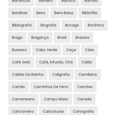
Barrancos
Barreiro
Barroco
Barroso
Batalhas
Beira
Beira Baixa
Bibliofilia
Bibliografia
Biografia
Bocage
Botânica
Braga
Bragança
Brasil
Brasões
Bussaco
Cabo Verde
Caça
Cães
Café Gelo
Café, Infusão, Chá
Calão
Caldas Da Rainha
Caligrafia
Camiliana
Camilo
Caminhos De Ferro
Camões
Camoneano
Campo Maior
Canada
Cancioneiro
Caricaturas
Cartografia