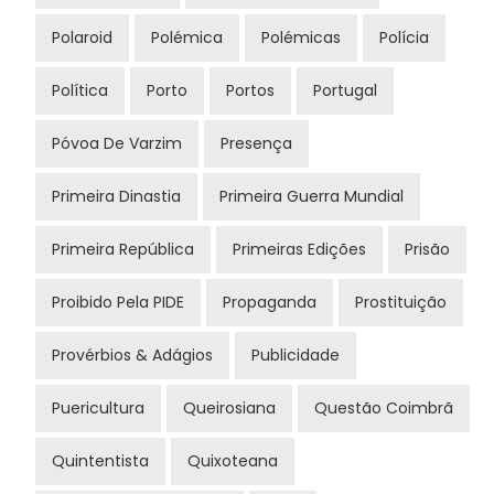
Polaroid
Polémica
Polémicas
Polícia
Política
Porto
Portos
Portugal
Póvoa De Varzim
Presença
Primeira Dinastia
Primeira Guerra Mundial
Primeira República
Primeiras Edições
Prisão
Proibido Pela PIDE
Propaganda
Prostituição
Provérbios & Adágios
Publicidade
Puericultura
Queirosiana
Questão Coimbrã
Quintentista
Quixoteana