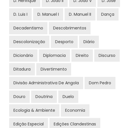
D. Henrique
D. João II
D. João V
D. José
D. Luis I
D. Manuel I
D. Manuel II
Dança
Decadentismo
Descobrimentos
Descolonização
Desporto
Diário
Dicionário
Diplomacia
Direito
Discurso
Ditadura
Divertimento
Divisão Administrativa De Angola
Dom Pedro
Douro
Doutrina
Duelo
Ecologia & Ambiente
Economia
Edição Especial
Edições Clandestinas