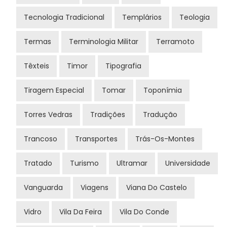
Tecnologia Tradicional
Templários
Teologia
Termas
Terminologia Militar
Terramoto
Têxteis
Timor
Tipografia
Tiragem Especial
Tomar
Toponímia
Torres Vedras
Tradições
Tradução
Trancoso
Transportes
Trás-Os-Montes
Tratado
Turismo
Ultramar
Universidade
Vanguarda
Viagens
Viana Do Castelo
Vidro
Vila Da Feira
Vila Do Conde