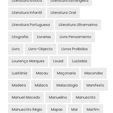
Literatura Erótica
Literatura Estrangeira
Literatura Infantil
Literatura Oral
Literatura Portuguesa
Literatura Ultramarina
Litografia
Livrarias
Livre Pensamento
Livro
Livro-Objecto
Livros Proibidos
Lourenço Marques
Lousã
Lusíadas
Lusitânia
Macau
Maçonaria
Macondes
Madeira
Malaca
Malacologia
Manifesto
Manuel Macedo
Manuelino
Manuscrito
Manuscrito Régio
Mapas
Mar
Marfim