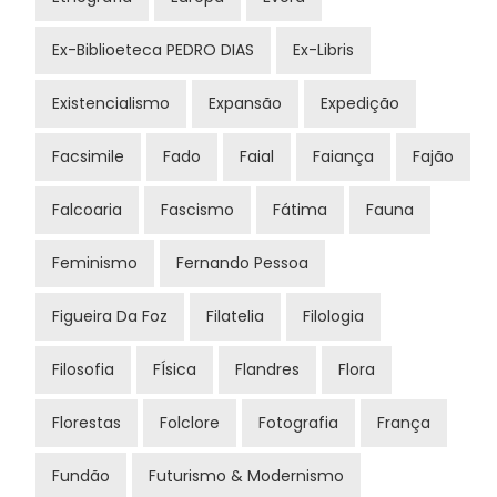
Ex-Biblioeteca PEDRO DIAS
Ex-Libris
Existencialismo
Expansão
Expedição
Facsimile
Fado
Faial
Faiança
Fajão
Falcoaria
Fascismo
Fátima
Fauna
Feminismo
Fernando Pessoa
Figueira Da Foz
Filatelia
Filologia
Filosofia
FÍsica
Flandres
Flora
Florestas
Folclore
Fotografia
França
Fundão
Futurismo & Modernismo