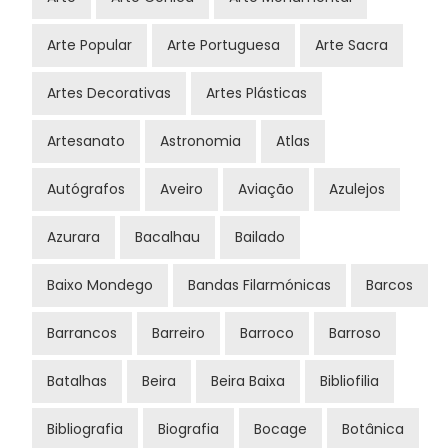
Arte Popular
Arte Portuguesa
Arte Sacra
Artes Decorativas
Artes Plásticas
Artesanato
Astronomia
Atlas
Autógrafos
Aveiro
Aviação
Azulejos
Azurara
Bacalhau
Bailado
Baixo Mondego
Bandas Filarmónicas
Barcos
Barrancos
Barreiro
Barroco
Barroso
Batalhas
Beira
Beira Baixa
Bibliofilia
Bibliografia
Biografia
Bocage
Botânica