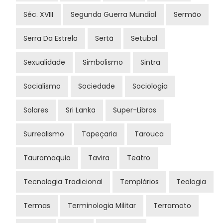
Séc. XVIII
Segunda Guerra Mundial
Sermão
Serra Da Estrela
Sertã
Setubal
Sexualidade
Simbolismo
Sintra
Socialismo
Sociedade
Sociologia
Solares
Sri Lanka
Super-Libros
Surrealismo
Tapeçaria
Tarouca
Tauromaquia
Tavira
Teatro
Tecnologia Tradicional
Templários
Teologia
Termas
Terminologia Militar
Terramoto