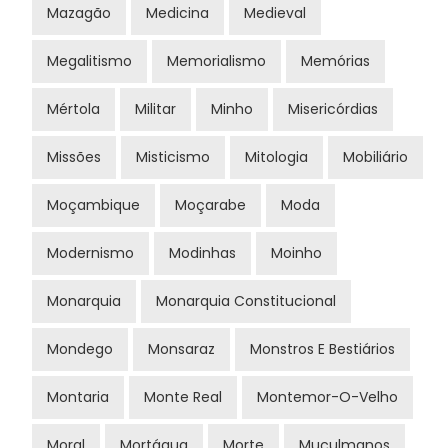
Mazagão
Medicina
Medieval
Megalitismo
Memorialismo
Memórias
Mértola
Militar
Minho
Misericórdias
Missões
Misticismo
Mitologia
Mobiliário
Moçambique
Moçarabe
Moda
Modernismo
Modinhas
Moinho
Monarquia
Monarquia Constitucional
Mondego
Monsaraz
Monstros E Bestiários
Montaria
Monte Real
Montemor-O-Velho
Moral
Mortágua
Morte
Muçulmanos