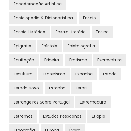
Encadernação Artística
Enciclopedia & Dicionarística
Ensaio
Ensaio Histórico
Ensaio Literário
Ensino
Epigrafia
Epístola
Epistolografia
Equitação
Ericeira
Erotismo
Escravatura
Escultura
Esoterismo
Espanha
Estado
Estado Novo
Estanho
Estoril
Estrangeiros Sobre Portugal
Estremadura
Estremoz
Estudos Pessoanos
Etiópia
Etnografia
Europa
Évora