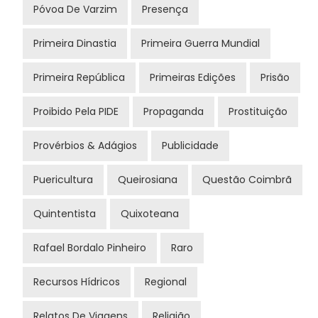
Póvoa De Varzim
Presença
Primeira Dinastia
Primeira Guerra Mundial
Primeira República
Primeiras Edições
Prisão
Proibido Pela PIDE
Propaganda
Prostituição
Provérbios & Adágios
Publicidade
Puericultura
Queirosiana
Questão Coimbrã
Quintentista
Quixoteana
Rafael Bordalo Pinheiro
Raro
Recursos Hídricos
Regional
Relatos De Viagens
Religião