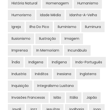
História Natural
Homenagem
Humanismo
Humorismo
Idade Média
Idanha-A-Velha
Igreja
Ilha Do Pico
Iluminismo
Iluminura
Ilusionismo
Ilustração
Imagem
Imprensa
In Memoriam
Incunábulo
Índia
Indigena
Indígena
Indo-Português
Industria
Inéditos
Inesiana
Inglaterra
Inquisição
Integralismo Lusitano
Invasões Francesas
Islão
Itália
Japão
Javali
Jazz
Jesuítas
Joalharia
Jogo