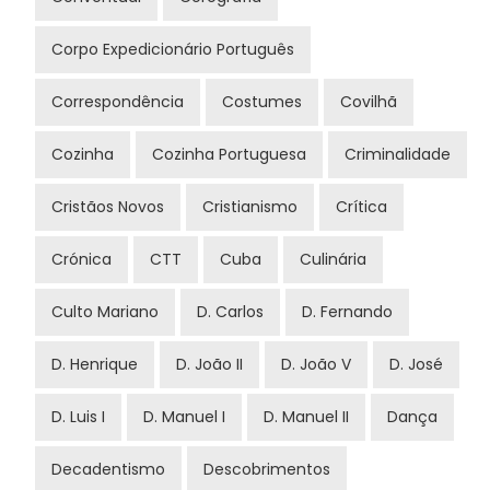
Corpo Expedicionário Português
Correspondência
Costumes
Covilhã
Cozinha
Cozinha Portuguesa
Criminalidade
Cristãos Novos
Cristianismo
Crítica
Crónica
CTT
Cuba
Culinária
Culto Mariano
D. Carlos
D. Fernando
D. Henrique
D. João II
D. João V
D. José
D. Luis I
D. Manuel I
D. Manuel II
Dança
Decadentismo
Descobrimentos