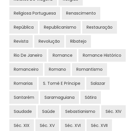
Religiosa Portuguesa
Renascimento
República
Republicanismo
Restauração
Revista
Revolução
Ribatejo
Rio De Janeiro
Romance
Romance Histórico
Romanceiro
Romano
Romantismo
Romarias
S. Tomé E Príncipe
Salazar
Santarém
Saramaguiana
Sátira
Saudade
Saúde
Sebastianismo
Séc. XIV
Séc. XIX
Séc. XV
Séc. XVI
Séc. XVII