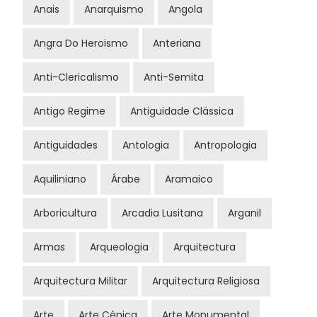
Anais
Anarquismo
Angola
Angra Do Heroismo
Anteriana
Anti-Clericalismo
Anti-Semita
Antigo Regime
Antiguidade Clássica
Antiguidades
Antologia
Antropologia
Aquiliniano
Árabe
Aramaico
Arboricultura
Arcadia Lusitana
Arganil
Armas
Arqueologia
Arquitectura
Arquitectura Militar
Arquitectura Religiosa
Arte
Arte Cénica
Arte Monumental