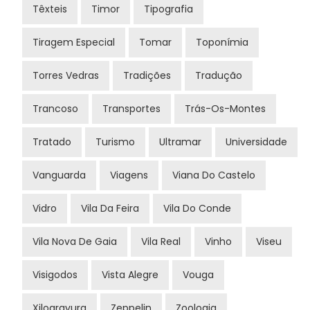
Têxteis
Timor
Tipografia
Tiragem Especial
Tomar
Toponímia
Torres Vedras
Tradições
Tradução
Trancoso
Transportes
Trás-Os-Montes
Tratado
Turismo
Ultramar
Universidade
Vanguarda
Viagens
Viana Do Castelo
Vidro
Vila Da Feira
Vila Do Conde
Vila Nova De Gaia
Vila Real
Vinho
Viseu
Visigodos
Vista Alegre
Vouga
Xilogravura
Zeppelin
Zoologia