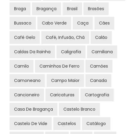
Braga
Bragança
Brasil
Brasões
Bussaco
Cabo Verde
Caça
Cães
Café Gelo
Café, Infusão, Chá
Calão
Caldas Da Rainha
Caligrafia
Camiliana
Camilo
Caminhos De Ferro
Camões
Camoneano
Campo Maior
Canada
Cancioneiro
Caricaturas
Cartografia
Casa De Bragança
Castelo Branco
Castelo De Vide
Castelos
Catálogo