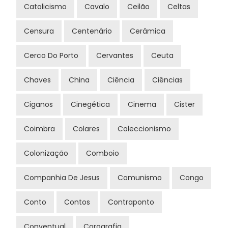
Catolicismo
Cavalo
Ceilão
Celtas
Censura
Centenário
Cerâmica
Cerco Do Porto
Cervantes
Ceuta
Chaves
China
Ciência
Ciências
Ciganos
Cinegética
Cinema
Cister
Coimbra
Colares
Coleccionismo
Colonização
Comboio
Companhia De Jesus
Comunismo
Congo
Conto
Contos
Contraponto
Conventual
Corografia