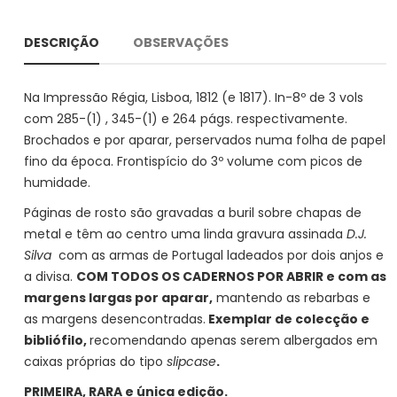
DESCRIÇÃO
OBSERVAÇÕES
Na Impressão Régia, Lisboa, 1812 (e 1817). In-8º de 3 vols
com 285-(1) , 345-(1) e 264 págs. respectivamente.
Brochados e por aparar, perservados numa folha de papel
fino da época. Frontispício do 3º volume com picos de
humidade.
Páginas de rosto são gravadas a buril sobre chapas de
metal e têm ao centro uma linda gravura assinada
D.J.
Silva
com as armas de Portugal ladeados por dois anjos e
a divisa.
COM TODOS OS CADERNOS POR ABRIR e com as
margens largas por aparar,
mantendo as rebarbas e
as margens desencontradas.
Exemplar de colecção e
bibliófilo,
recomendando apenas serem albergados em
caixas próprias do tipo
slipcase
.
PRIMEIRA, RARA e única edição.