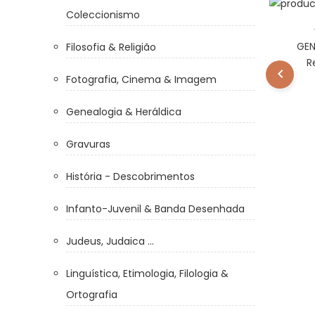
Coleccionismo
a
LOBO, A. de Sousa Silva Costa
dos
HISTORIA DA SOCIEDADE EM
GEN
Filosofia & Religião
rada,
PORTUGAL NO SÉCULO XV.
R
ialho
70.00 €
Fotografia, Cinema & Imagem
ita,
lo P.
Genealogia & Heráldica
esma
Gravuras
História - Descobrimentos
Infanto-Juvenil & Banda Desenhada
Judeus, Judaica ...
Linguística, Etimologia, Filologia &
Ortografia