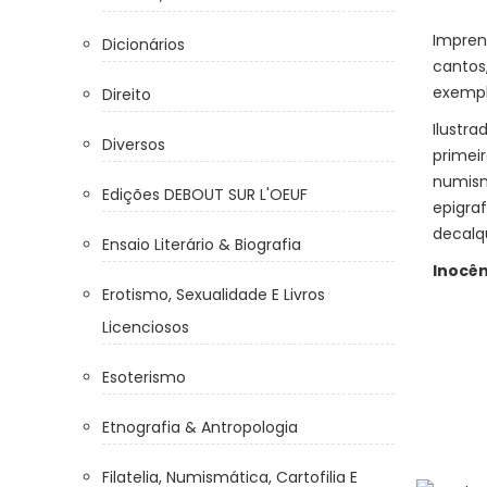
Impren
Dicionários
cantos
exempl
Direito
Ilustra
Diversos
primei
numism
Edições DEBOUT SUR L'OEUF
epigra
decalqu
Ensaio Literário & Biografia
Inocên
Erotismo, Sexualidade E Livros
Licenciosos
Esoterismo
Etnografia & Antropologia
Filatelia, Numismática, Cartofilia E