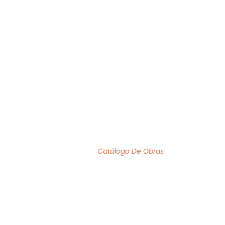
O MÊS
ACERVO
INSTITUCIONAL
BIBLIOFILIA
ACERVO DE OBRAS
Home
/
Catálogo De Obras