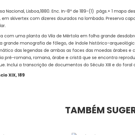
sa Nacional, Lisboa,1880. Enc. In-8º de 189-(1) págs.+ 1 mapa 
, em skivertex com dizeres dourados na lombada. Preserva cap
ar.
da com uma planta da Vila de Mértola em folha grande desdobráve
ra grande monografia de fôlego, de índole histórico-arqueológi
ático das legendas de ambas as faces das moedas árabes e cr
fia pré-romana, romana, árabe e cristã que se encontra reprodu
e. Inclui a transcrição de documentos do Século XIII e do foral d
cio XIX, 189
TAMBÉM SUGE