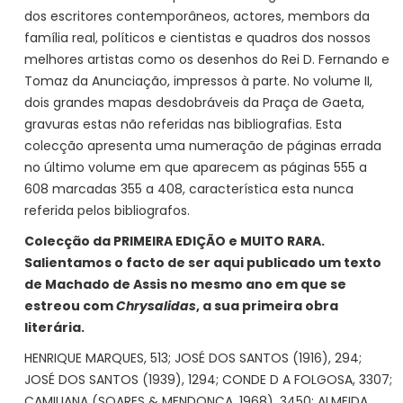
dos escritores contemporâneos, actores, membors da
família real, políticos e cientistas e quadros dos nossos
melhores artistas como os desenhos do Rei D. Fernando e
Tomaz da Anunciação, impressos à parte. No volume II,
dois grandes mapas desdobráveis da Praça de Gaeta,
gravuras estas não referidas nas bibliografias. Esta
colecção apresenta uma numeração de páginas errada
no último volume em que aparecem as páginas 555 a
608 marcadas 355 a 408, característica esta nunca
referida pelos bibliografos.
Colecção da PRIMEIRA EDIÇÃO e MUITO RARA.
Salientamos o facto de ser aqui publicado um texto
de Machado de Assis no mesmo ano em que se
estreou com
Chrysalidas
, a sua primeira obra
literária.
HENRIQUE MARQUES, 513; JOSÉ DOS SANTOS (1916), 294;
JOSÉ DOS SANTOS (1939), 1294; CONDE D A FOLGOSA, 3307;
CAMILIANA (SOARES & MENDONÇA, 1968), 3450; ALMEIDA